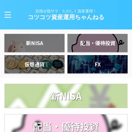
目指せ脱サラ たのしく資産運用！
コツコツ資産運用ちゃんねる
新NISA
配当・優待投資
仮想通貨
FX
新NISA
配当・優待投資